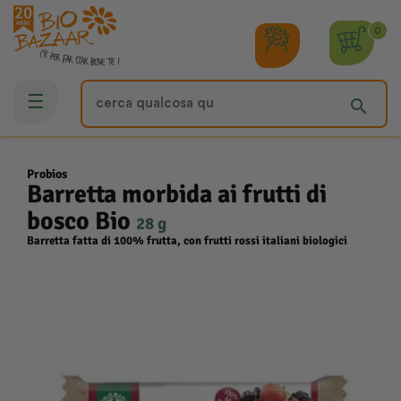
0
navigazione
☰
search
Toggle
Probios
Barretta morbida ai frutti di
bosco Bio
28 g
Barretta fatta di 100% frutta, con frutti rossi italiani biologici