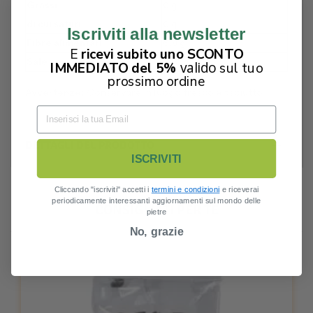
Grassi
0 g
di cui saturi
0 g
Iscriviti alla newsletter
Fibre alimentari
6,8 g
E
ricevi subito uno SCONTO
Sale
0,10 g
valido
IMMEDIATO del 5%
sul tuo
prossimo ordine
Avvertenze:
Conservare in luogo fresco e asciutto.
DETTAGLI DEL PRODOTTO
ISCRIVITI
Cliccando "iscriviti" accetti i
termini e condizioni
e riceverai
periodicamente interessanti aggiornamenti sul mondo delle
CONSIGLIATI PER TE
pietre
No, grazie