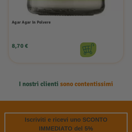
Agar Agar In Polvere
Prezzo
8,70 €
I nostri clienti
sono contentissimi
Iscriviti e ricevi uno SCONTO
IMMEDIATO del 5%