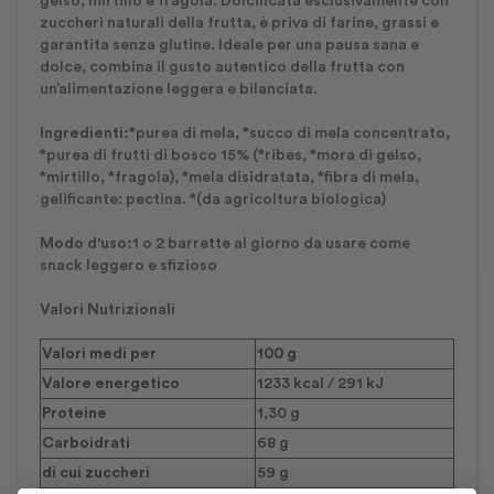
gelso, mirtillo e fragola. Dolcificata esclusivamente con
zuccheri naturali della frutta, è priva di farine, grassi e
garantita senza glutine. Ideale per una pausa sana e
dolce, combina il gusto autentico della frutta con
un’alimentazione leggera e bilanciata.
Ingredienti:
*purea di mela, *succo di mela concentrato,
*purea di frutti di bosco 15% (*ribes, *mora di gelso,
*mirtillo, *fragola), *mela disidratata, *fibra di mela,
gelificante: pectina. *(da agricoltura biologica)
Modo d'uso:
1 o 2 barrette al giorno da usare come
snack leggero e sfizioso
Valori Nutrizionali
Valori medi per
100 g
Valore energetico
1233 kcal / 291 kJ
Proteine
1,30 g
Carboidrati
68 g
di cui zuccheri
59 g