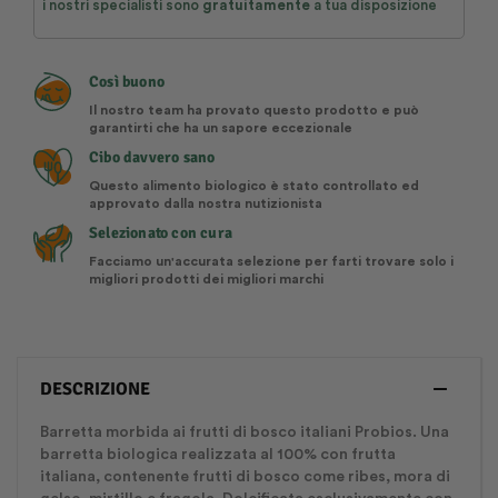
i nostri specialisti sono
gratuitamente
a tua disposizione
Così buono
Il nostro team ha provato questo prodotto e può
garantirti che ha un sapore eccezionale
Cibo davvero sano
Questo alimento biologico è stato controllato ed
approvato dalla nostra nutizionista
Selezionato con cura
Facciamo un'accurata selezione per farti trovare solo i
migliori prodotti dei migliori marchi
DESCRIZIONE
Barretta morbida ai frutti di bosco italiani Probios. Una
barretta biologica realizzata al 100% con frutta
italiana, contenente frutti di bosco come ribes, mora di