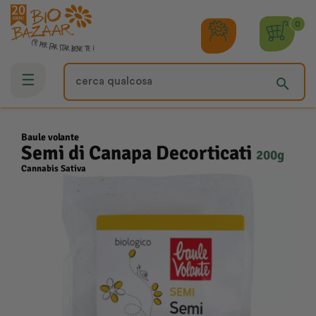
0
navigazione
☰
search
Toggle
Baule volante
Semi di Canapa Decorticati
200g
Cannabis Sativa