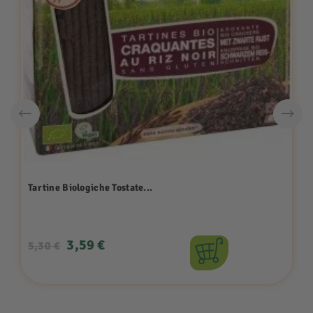
Tartine Biologiche Tostate...
Prezzo
Prezzo
3,59 €
5,30 €
base