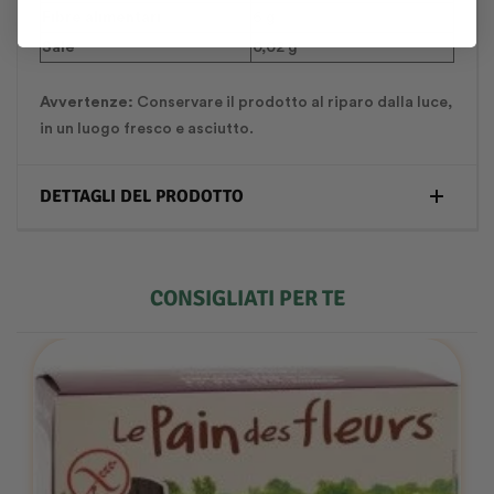
Fibre alimentari
6 g
Sale
0,02 g
Avvertenze:
Conservare il prodotto al riparo dalla luce,
in un luogo fresco e asciutto.
DETTAGLI DEL PRODOTTO
CONSIGLIATI PER TE