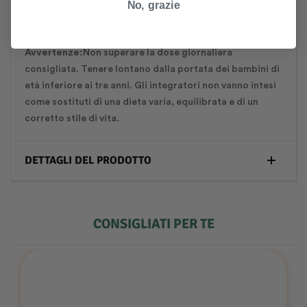
No, grazie
Altre informazioni
Avvertenze:
Non superare la dose giornaliera
consigliata. Tenere lontano dalla portata dei bambini di
età inferiore ai tre anni. Gli integratori non vanno intesi
come sostituti di una dieta varia, equilibrata e di un
corretto stile di vita.
DETTAGLI DEL PRODOTTO
CONSIGLIATI PER TE