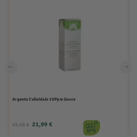
Argento Colloidale 20Ppm Gocce
Prezzo
Prezzo
21,99 €
23,50 €
base