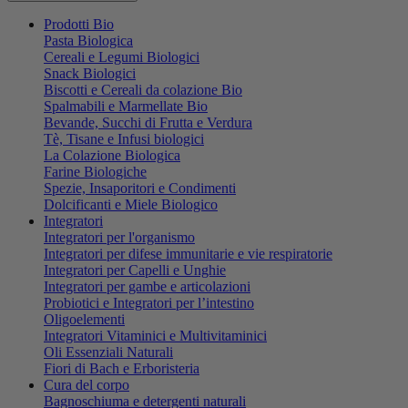
Prodotti Bio
Pasta Biologica
Cereali e Legumi Biologici
Snack Biologici
Biscotti e Cereali da colazione Bio
Spalmabili e Marmellate Bio
Bevande, Succhi di Frutta e Verdura
Tè, Tisane e Infusi biologici
La Colazione Biologica
Farine Biologiche
Spezie, Insaporitori e Condimenti
Dolcificanti e Miele Biologico
Integratori
Integratori per l'organismo
Integratori per difese immunitarie e vie respiratorie
Integratori per Capelli e Unghie
Integratori per gambe e articolazioni
Probiotici e Integratori per l’intestino
Oligoelementi
Integratori Vitaminici e Multivitaminici
Oli Essenziali Naturali
Fiori di Bach e Erboristeria
Cura del corpo
Bagnoschiuma e detergenti naturali