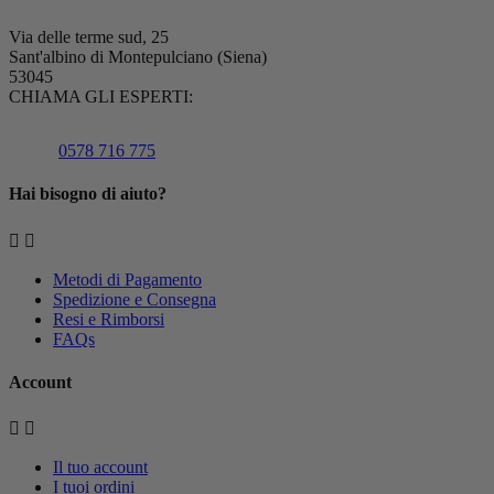
Via delle terme sud, 25
Sant'albino di Montepulciano (Siena)
53045
CHIAMA GLI ESPERTI:
0578 716 775
Hai bisogno di aiuto?


Metodi di Pagamento
Spedizione e Consegna
Resi e Rimborsi
FAQs
Account


Il tuo account
I tuoi ordini