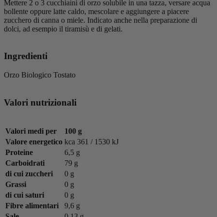
Mettere 2 o 3 cucchiaini di orzo solubile in una tazza, versare acqua
bollente oppure latte caldo, mescolare e aggiungere a piacere
zucchero di canna o miele. Indicato anche nella preparazione di
dolci, ad esempio il tiramisù e di gelati.
Ingredienti
Orzo Biologico Tostato
Valori nutrizionali
Valori medi per
100 g
Valore energetico
kca 361 / 1530 kJ
Proteine
6,5 g
Carboidrati
79 g
di cui zuccheri
0 g
Grassi
0 g
di cui saturi
0 g
Fibre alimentari
9,6 g
Sale
0,13 g