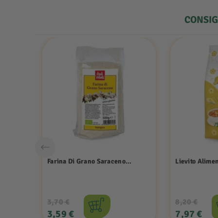
CONSIGL
Farina Di Grano Saraceno...
Lievito Alimen
Prezzo
Prezzo
Prezzo
Pre
3,70 €
8,20 €
base
base
3,59 €
7,97 €