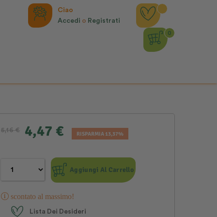
Ciao
Accedi
o
Registrati
0
4,47 €
5,16 €
RISPARMIA 13,37%
Aggiungi Al Carrello
scontato al massimo!
Lista Dei Desideri