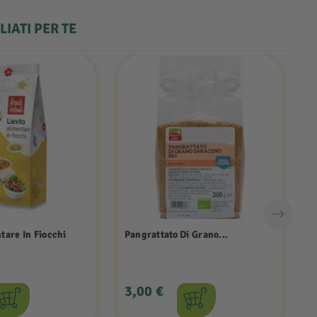
IATI PER TE
tare In Fiocchi
Pangrattato Di Grano...
P
zzo
Prezzo
P
3,00 €