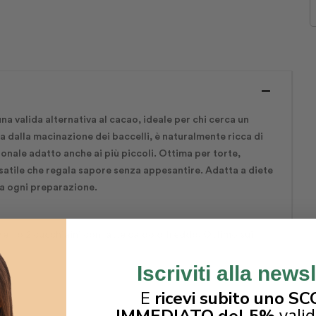
na valida alternativa al cacao, ideale per chi cerca un
a dalla macinazione dei baccelli, è naturalmente ricca di
zionale adatto anche ai più piccoli. Ottima per torte,
satile che regala sapore senza appesantire. Adatta a diete
 a ogni preparazione.
 1 o 2 cucchiaini con latte caldo o freddo. Ottimo sui
Iscriviti alla news
E
ricevi subito uno 
vali
IMMEDIATO del 5%