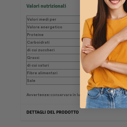
Valori nutrizionali
Valori medi per
Valore energetico
Proteine
Carboidrati
di cui zuccheri
Grassi
di cui saturi
Fibre alimentari
Sale
Avvertenze:
conservare in luogo fresco e asciutto lo
DETTAGLI DEL PRODOTTO