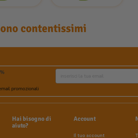
sono contentissimi
5%
 email promozionali
Hai bisogno di
Account
aiuto?
Il tuo account
T