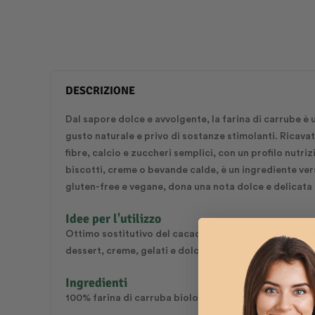
DESCRIZIONE
Dal sapore dolce e avvolgente, la farina di carrube è u
gusto naturale e privo di sostanze stimolanti. Ricavat
fibre, calcio e zuccheri semplici, con un profilo nutri
biscotti, creme o bevande calde, è un ingrediente ver
gluten-free e vegane, dona una nota dolce e delicata
Idee per l'utilizzo
Ottimo sostitutivo del cacao. Preparazione: mescolare
dessert, creme, gelati e dolci al forno.
Ingredienti
100% farina di carruba biologica