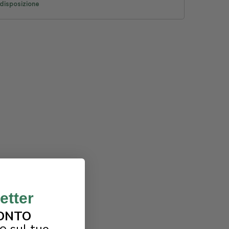
disposizione
letter
SCONTO
do
sul tuo