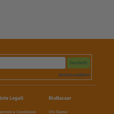
Iscriviti
termini e condizioni
Note Legali
BioBazaar
ermini e Condizioni
Chi Siamo