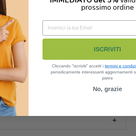
prossimo ordine
100 g
kca 300/ 1258 kJ
5 g
51,6 g
ISCRIVITI
31,7 g
0,5 g
Cliccando "iscriviti" accetti i
termini e condiz
0,1 g
periodicamente interessanti aggiornamenti 
pietre
37 g
0,052 g
No, grazie
ntano da fonti din calore